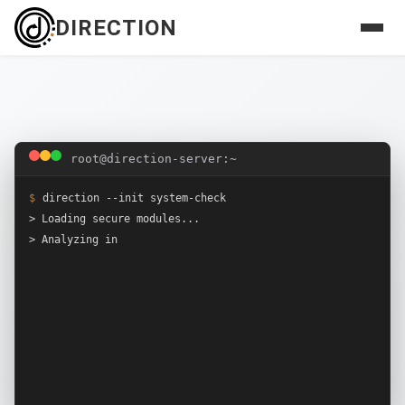
DIRECTION
root@direction-server:~
$
d
i
r
e
c
t
i
o
n
-
-
i
n
i
t
s
y
s
t
e
m
-
c
h
e
c
k
>
L
o
a
d
i
n
g
s
e
c
u
r
e
m
o
d
u
l
e
s
.
.
.
>
A
n
a
l
y
z
i
n
g
i
n
f
r
a
s
t
r